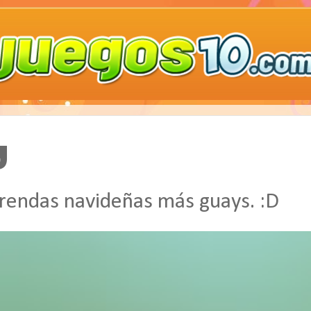
y
 prendas navideñas más guays. :D