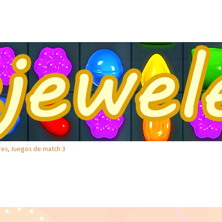
res
,
Juegos de match 3