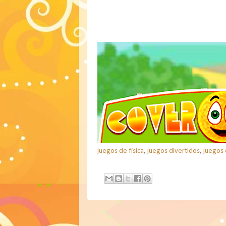
juegos de física
,
juegos divertidos
,
juegos 