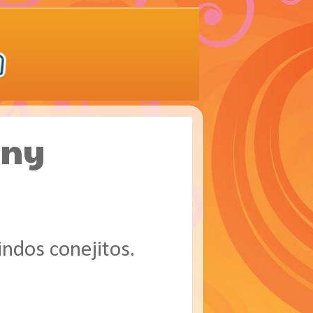
nny
indos conejitos.