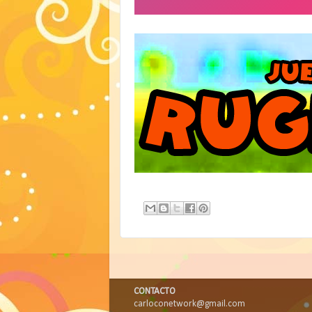
CONTACTO
carloconetwork@gmail.com